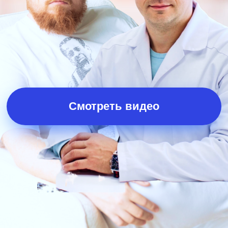
Смотреть видео
Смотрите видео
В котором Вячеслав Назаров - врач-
невролог, доктор медицинских наук
рассказал про свои результаты:
Доход вырос на 50% и составляет 320
000 рублей