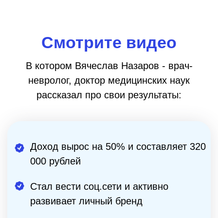
Стал вести соц.сети и активно
развивает личный бренд
Научился привлекать пациентов и
повысил стоимость своих услуг
Стал соавтором книги “100
советов по здоровью и
долголетию. Том 18”
Интересно, как Вячеслав пришел
к таким результатам?
ЕСЛИ ВЫ ВРАЧ И ХОТИТЕ
УВЕЛИЧИТЬ ДОХОД, то скорее
смотрите видеоинтервью по ссылке
ниже