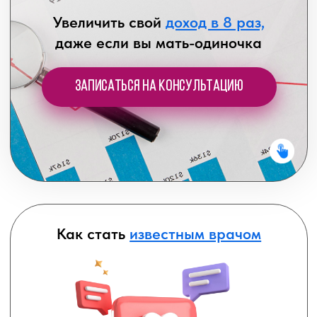
Наша миссия
Создать в России сообщество
врачей-
миллионеров
, которые ежедневно спасая
жизни и здоровье людей, обеспечивают
себе и своим семьям
достойный уровень
жизни