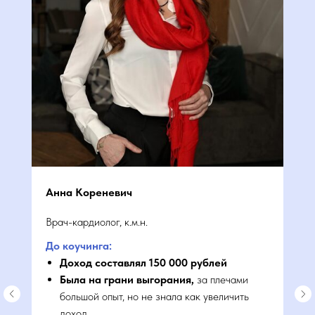
КОНСУЛЬТАЦИЮ ПО МАРКЕТИНГУ
И ПРОДВИЖЕНИЮ ВРАЧА И КЛИНИКИ!
+7
Я согласен с
политикой конфиденциальности
Юлия Лемешева
Записаться
Врач-остеопат, г. Санкт-Петербург
До⦁коучинга:
Доход составлял менее 100 000 рублей
Не знала как привлекать пациентов на свои
консультации
Мы имеем образовательную
Не было личного бренда, не развивала соц.