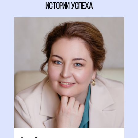
Истории успеха
Ольга Прядухина
Врач акушер-гинеколог, уролог,
врач УЗИ
Преподаватель
Автор книг:
“Как стать успешным и богатым с
помощью биохакинга”,
“ПОТЕНЦИЯ И ЛИБИДО. Все о мужском
здоровье и даже больше…”,
"Как быстро забеременеть",
"42 недели в предвкушении счастья",
"Мой мужчина-моя крепость",
"Анемит" серии доктор Ольга Прядухина