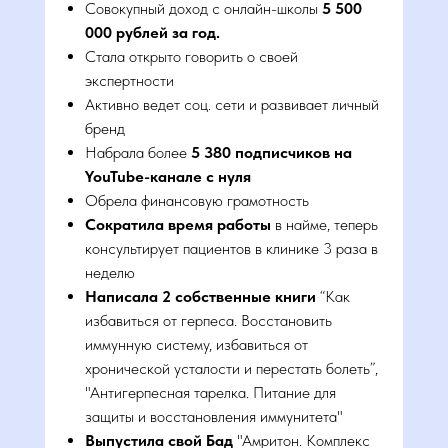
Совокупный доход с онлайн-школы
5 500
000 рублей за год.
Стала открыто говорить о своей
Приглашаем на онлайн-
экспертности
Активно ведет соц. сети и развивает личный
консультацию
бренд
Набрала более
5 380 подписчиков на
Как врачу удвоить доход и стать
YouTube-канале с нуля
Обрела финансовую грамотность
известным
Сократила время работы
в найме, теперь
консультирует пациентов в клинике 3 раза в
Получить консультацию
неделю
Написала 2 собственные книги
“Как
избавиться от герпеса. Восстановить
иммунную систему, избавиться от
хронической усталости и перестать болеть”,
"Антигерпесная тарелка. Питание для
защиты и восстановления иммунитета"
СМОТРИТЕ ВИДЕО
Выпустила свой Бад
"Амритон. Комплекс