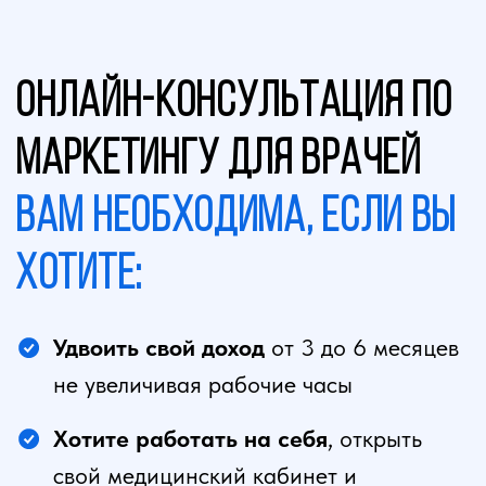
Хотите работать на себя
, открыть
свой медицинский кабинет и
привлечь пациентов
Стать экспертом №1
по
узнаваемости своей специальности
Создать свою
онлайн-школу
и
зарабатывать от 300 000 рублей в
месяц
Открыть свою частную клинику,
медицинский кабинет
или привлечь
пациентов в действующую
Научиться продавать
свои услуги
и знания дорого
Создать
очередь из пациентов
на прием и операции