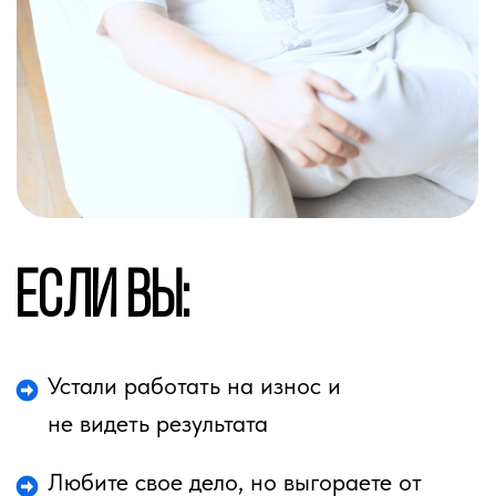
Кирилл Прядухин
Маркетолог, коуч
Основатель проекта:
"Клуб Успешных Врачей"
Автор книг:
«Богатый доктор. Секреты Маркетинга»,
«Камасутра для инвестора»,
«Как врачу удвоить доход и стать и известным
за 3 месяца»,
«Как превратить боли клиента в деньги»,
«9 навыков эффективного врача-
предпринимателя»,
«Как врачу заработать миллион на БАДах».
Провел уже более 1200 консультаций