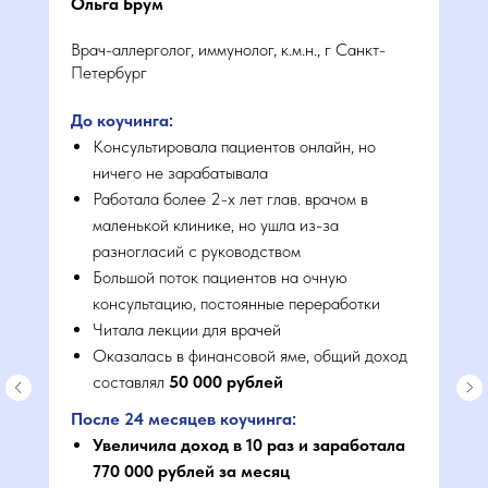
Ольга Брум
Health-коуч, врач-биохакер
Врач-аллерголог, иммунолог, к.м.н., г Санкт-
Более 5 000 штук продаж бадов
Петербург
за 2024 год
До коучинга:
Создатель БАДа “Мужская
Консультировала пациентов онлайн, но
мощь”,“Ноовит”, “Детокс Про”,
ничего не зарабатывала
“Иммунощит Плюс”. Более 1000
Работала более 2-х лет глав. врачом в
штук продаж за июль 2025 года
маленькой клинике, но ушла из-за
разногласий с руководством
Один из самых популярных акушер-
Большой поток пациентов на очную
гинекологов в ютубе: более 158 млн
консультацию, постоянные переработки
просмотров, более 770 000
Читала лекции для врачей
подписчиков
Оказалась в финансовой яме, общий доход
составлял
50 000 рублей
Хочу повторить успех ольги
После 24 месяцев коучинга:
Увеличила доход в 10 раз и заработала
770 000 рублей за месяц